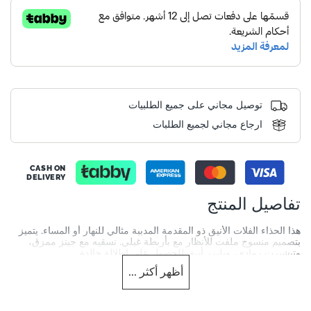
توصيل مجاني على جميع الطلبيات
ارجاع مجاني لجميع الطلبات
CASH ON
DELIVERY
تفاصيل المنتج
هذا الحذاء الفلات الأنيق ذو المقدمة المدببة مثالي للنهار أو المساء. يتميز
بتصميم منسوج ملفت للأنظار مع بأربطة غيلي. نسقيه مع جينز ممزق،
وتيشيرت رمادي، وبليزر أنيق للحصول على إطلالة خالدة.
أظهر
أكثر
...
More
DU-0075508750002393_Gold
Information
النساء