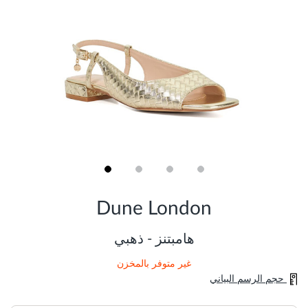
Skip
to
Dune London
the
beginning
of
هامبتنز - ذهبي
the
images
غير متوفر بالمخزن
gallery
حجم الرسم البياني