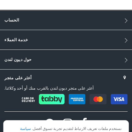
Synthetic
Flat Heel
الحساب
Square Toe
خدمة العملاء
Gold
Gold
حول ديون لندن
DU-0075508750002919_Ecru
اصطناعي
أعثر على متجر
Dune London
أعثر على متجر ديون لندن بالقرب منك أو أحد وكلائنا.
Rubber
CASH ON
DELIVERY
Buckle
نستخدم ملفات تعريف الارتباط لتقديم تجربة تسوق أفضل.
سياسة