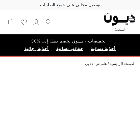
توصيل مجاني على جميع الطلبيات
تخفيضات - تسوق بخصم يصل إلى %50
أحذية نسائية
حقائب نسائية
أحذية رجالية
الصفحة الرئيسية
هامبتنز - ذهبي
Skip
to
the
end
of
the
images
gallery