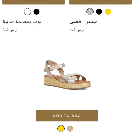
ميسر - فضي
بوت بمقدمة مدببة
ر.س 649
ر.س 349
ADD TO BAG