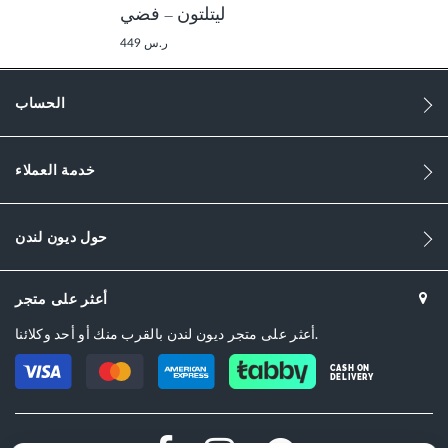
ليتلتون – فضي
ر.س 449
الحساب
خدمة العملاء
حول ديون لندن
أعثر على متجر
أعثر على متجر ديون لندن بالقرب منك أو أحد وكلائنا.
CASH ON
DELIVERY