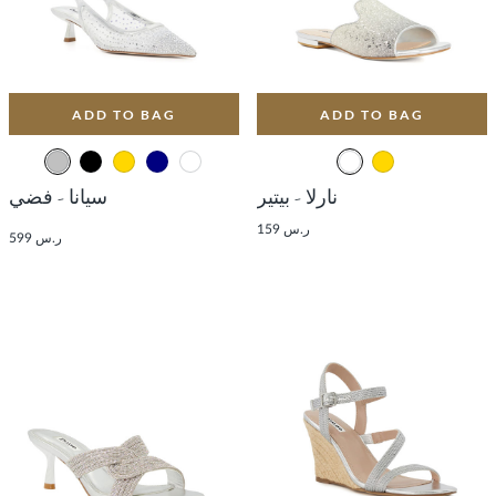
ADD TO BAG
ADD TO BAG
نارلا - بيتير
سيانا - فضي
ر.س 159
ر.س 599