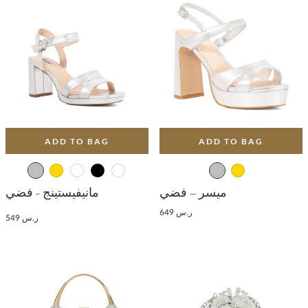
ADD TO BAG
ADD TO BAG
ميسر – فضي
مانيفيستينج - فضي
ر.س 649
ر.س 549