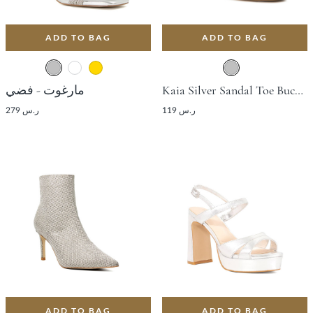
ADD TO BAG
ADD TO BAG
Kaia Silver Sandal Toe Buckle Wedges For Women
مارغوت - فضي
ر.س 119
ر.س 279
ADD TO BAG
ADD TO BAG