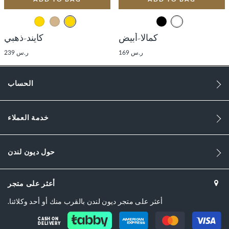
كمالا-أبيض
كايند-ذهبي
ر.س 169
ر.س 239
الحساب
خدمة العملاء
حول ديون لندن
أعثر على متجر
أعثر على متجر ديون لندن بالقرب منك أو أحد وكلائنا.
CASH ON
DELIVERY