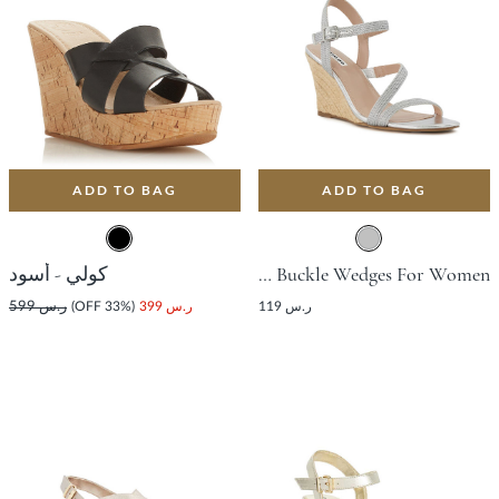
ADD TO BAG
ADD TO BAG
Kaia Silver Sandal Toe Buckle Wedges For Women
كولي - أسود
ر.س 119
ر.س 399
(33% OFF)
ر.س 599