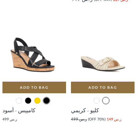
ADD TO BAG
ADD TO BAG
كليو - كريمي
كامييس - أسود
ر.س 149
(70% OFF)
ر.س 499
ر.س 499