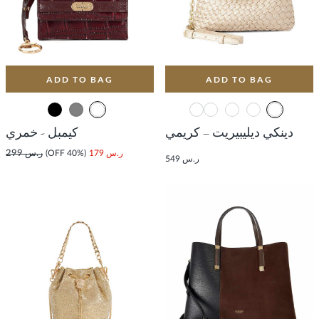
ADD TO BAG
ADD TO BAG
دينكي ديليبيريت – كريمي
كيمبل - خمري
ر.س 179
(40% OFF)
ر.س 299
ر.س 549