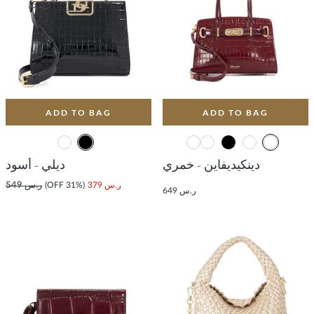
ADD TO BAG
ADD TO BAG
دينكيديفاين - خمري
ديلي - أسود
ر.س 379
(31% OFF)
ر.س 549
ر.س 649