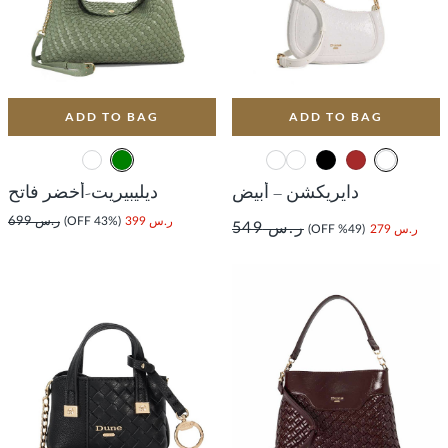
ADD TO BAG
ADD TO BAG
دايريكشن – أبيض
ديليبيريت-أخضر فاتح
ر.س 399
(43% OFF)
ر.س 699
ر.س 549
ر.س 279
(49% OFF)