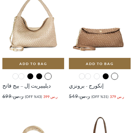
ADD TO BAG
ADD TO BAG
إنكورج - برونزي
ديليبيريت إل – بيج فاتح
ر.س 549
ر.س 699
ر.س 379
(31% OFF)
ر.س 399
(43% OFF)