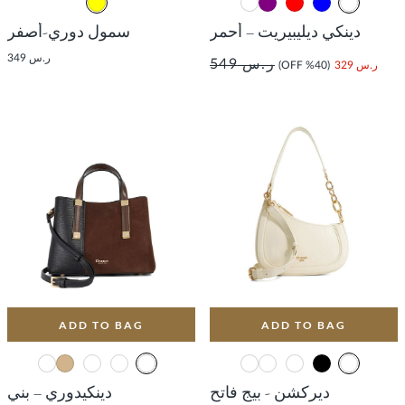
دينكي ديليبيريت – أحمر
سمول دوري-أصفر
ر.س 349
ر.س 549
ر.س 329
(40% OFF)
ADD TO BAG
ADD TO BAG
ديركشن - بيج فاتح
دينكيدوري – بني