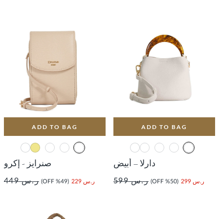
ADD TO BAG
ADD TO BAG
دارلا – أبيض
صنرايز - إكرو
ر.س 599
ر.س 449
ر.س 299
(50% OFF)
ر.س 229
(49% OFF)