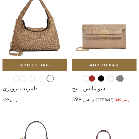
ADD TO BAG
ADD TO BAG
شو مانس - بيج
دليبريت برونزي
ر.س 599
ر.س 349
(42% OFF)
ر.س 699