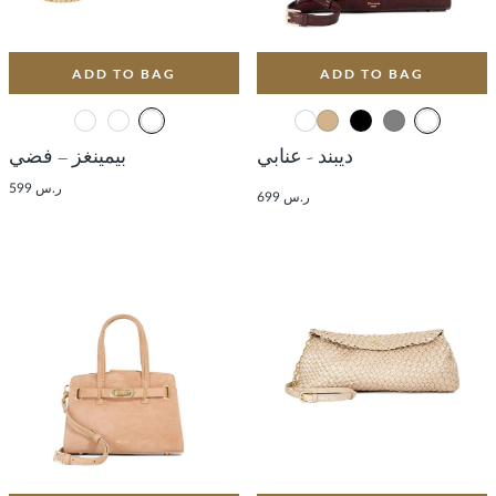
ADD TO BAG
ADD TO BAG
ديبند - عنابي
بيمينغز – فضي
ر.س 599
ر.س 699