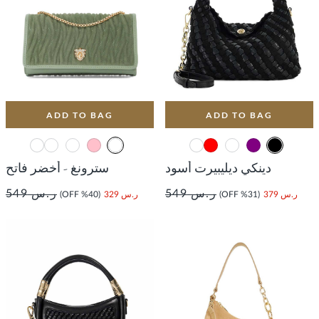
ADD TO BAG
ADD TO BAG
دينكي ديليبيرت أسود
سترونغ - أخضر فاتح
ر.س 549
ر.س 549
ر.س 379
(31% OFF)
ر.س 329
(40% OFF)