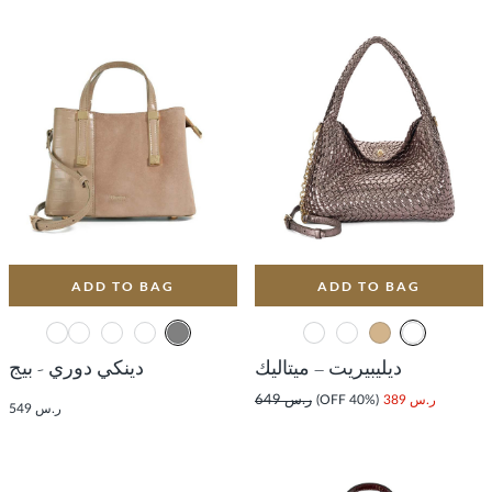
ADD TO BAG
ADD TO BAG
ديليبيريت – ميتاليك
دينكي دوري - بيج
ر.س 389
(40% OFF)
ر.س 649
ر.س 549