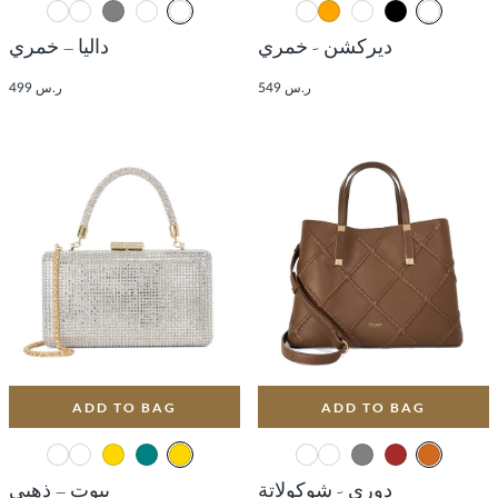
ديركشن - خمري
داليا – خمري
ر.س 549
ر.س 499
ADD TO BAG
ADD TO BAG
دوري - شوكولاتة
بيوت – ذهبي