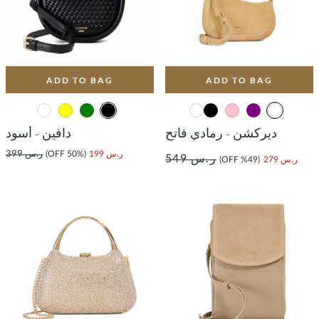
ADD TO BAG
ADD TO BAG
ديركشن - رمادي فاتح
دافين - أسود
ر.س 199
(50% OFF)
ر.س 399
ر.س 549
ر.س 279
(49% OFF)